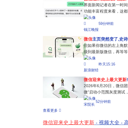
界面新闻记者在第一时间
功能丰富程度来看，这都
入"小微"后，用户可通
59分钟前
日常对话、文件阅读、设
钱江晚报
理等。例如"给妈妈发生日
中值
微信
主页突然变了,史诗
但如果你微信的左上角默
级到最新版微信，再等等
别？可能有人会问：之前
昨天15:16
件、文章提炼等 AI 功
新浪财经
大。之前那些 AI 功能完
微信迎来史上最大更新
2026年6月20日，微信
微"启动小范围灰度测试
民级应用正式进军AI领
52分钟前
宋院长
件概述：绿色眼睛图标引
查看更多
界面左上角出现了一个绿
标注着"...
微信迎来史上最大更新
- 视频大全 -