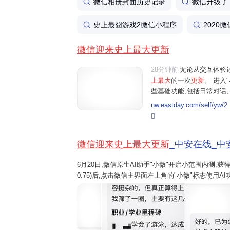
微信相册封面历史记录
微信升级了
史上最囧游戏2微信小程序
2020
微信迎来史上最大更新
28分钟前
无论从交互体验
上最大
的一次
更新
。 进入
些基础功能,包括日常对话
行朋友圈管理等。例如"给妈
nw.eastday.com/self/yw/2.
朋友圈中值得关注的重点内容"
微信迎来史上最大更新
_中安在线_中
6月20日,微信原生AI助手"小微"开启小范围内测,
0.75)后,点击微信主界面左上角的"小微"标志使用
微"的互动。 界面新闻记者在第一时间体验了"小微
看,这都是称得上是微...