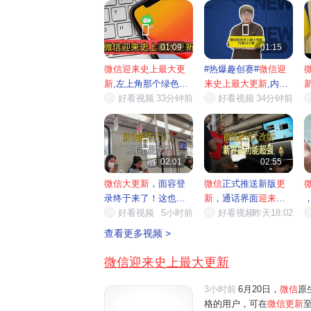


01:09
01:15
微信迎来史上最大更
#热爆趣创赛#
微信迎
新
,左上角那个绿色眼
来史上最大更新
,内置
睛的...
好看视频
33分钟前
AI小...
好看视频
34分钟前


02:01
02:55
微信大更新
，面容登
微信
正式推送新版
更
录终于来了！这也太
新
，通话界面
迎来
全
方便了
好看视频
5小时前
面升级
好看视频
昨天18:02
痛
查看更多视频 >
微信迎来史上最大更新
3小时前
6月20日，
微信
原
格的用户，可在
微信更新
至