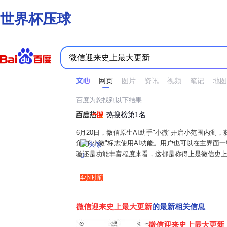
世界杯压球
时间不限
所有网页和文件
站点内检索
网页
图片
资讯
视频
笔记
地图
百度为您找到以下结果
热搜榜第1名
6月20日，微信原生AI助手"小微"开启小范围内
角的"小微"标志使用AI功能。用户也可以在主界面
验还是功能丰富程度来看，这都是称得上是微信史上最
界面新闻
4小时前
微信迎来史上最大更新
的最新相关信息
微信迎来史上最大更新