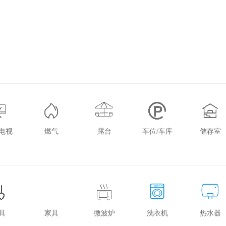
电视
燃气
露台
车位/车库
储存室
具
家具
微波炉
洗衣机
热水器