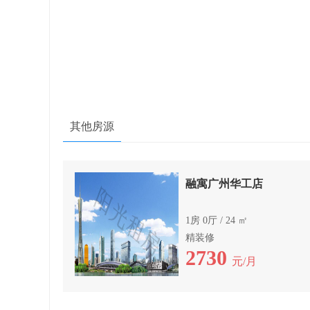
其他房源
融寓广州华工店
1房 0厅 / 24 ㎡
精装修
2730
元/月