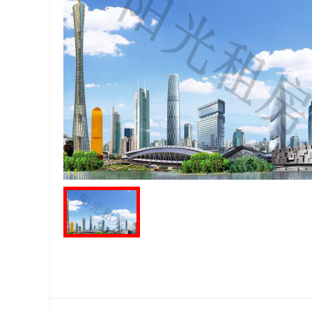
1
-
1