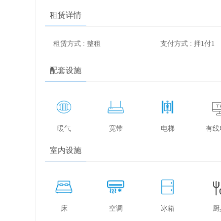
租赁详情
租赁方式 : 整租
支付方式 : 押1付1
配套设施
暖气
宽带
电梯
有线
室内设施
床
空调
冰箱
厨