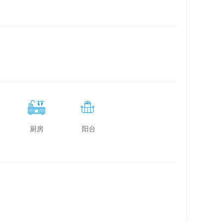
厨房
阳台