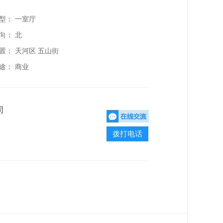
型： 一室厅
向： 北
置：
天河区 五山街
途： 商业
司
拨打电话