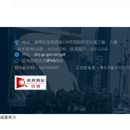
地址：越秀区东风西路158号国际经贸大厦三楼、八楼
技术咨询QQ群：943216290，联系我们：020-12345
网址：
zfcj.gz.gov.cn/ygzf
IPv6
阳光租房支持
网络
网站标识码：4401000085
工信部备案：粤ICP备20220579
威廉希尔