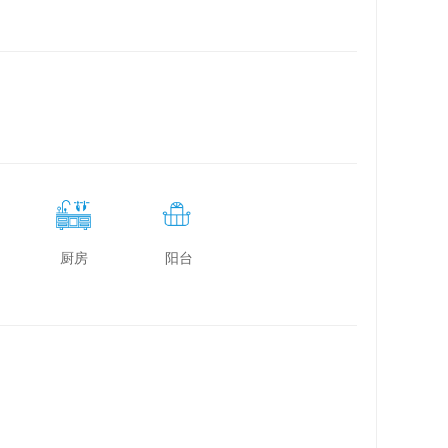
厨房
阳台