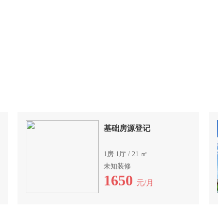
基础房源登记
1房 1厅 / 21 ㎡
未知装修
1650
元/月