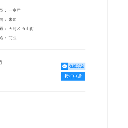
型： 一室厅
向： 未知
置：
天河区 五山街
途： 商业
司
拨打电话