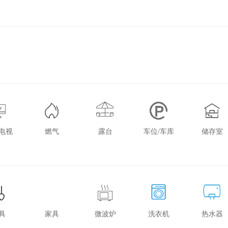
电视
燃气
露台
车位/车库
储存室
具
家具
微波炉
洗衣机
热水器