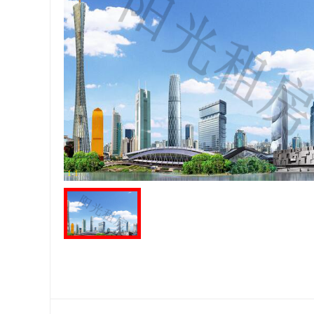
1
-
1