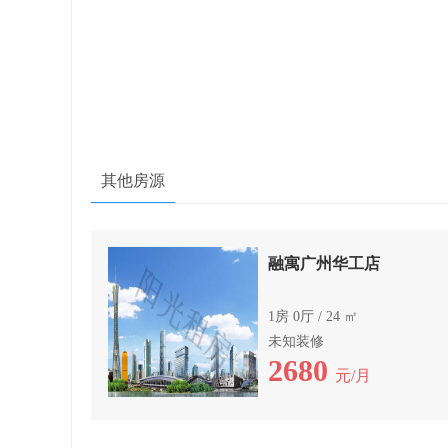
其他房源
融寓广州华工店
1房 0厅 / 24 ㎡
未知装修
2680
元/月