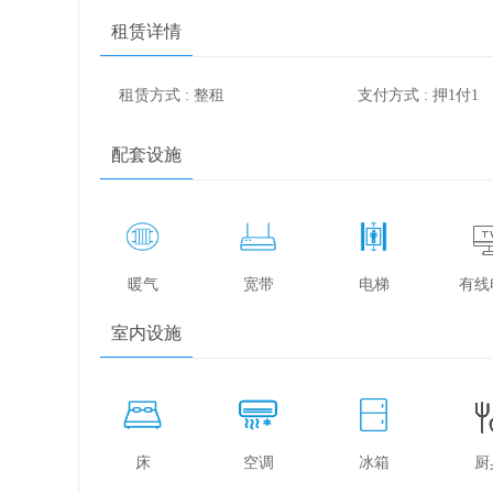
租赁详情
租赁方式 : 整租
支付方式 : 押1付1
配套设施
暖气
宽带
电梯
有线
室内设施
床
空调
冰箱
厨