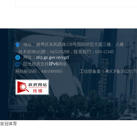
地址：越秀区东风西路158号国际经贸大厦三楼、八楼
技术咨询QQ群：943216290，联系我们：020-12345
网址：
zfcj.gz.gov.cn/ygzf
IPv6
阳光租房支持
网络
网站标识码：4401000085
工信部备案：粤ICP备20220579
皇冠体育