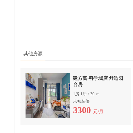
其他房源
建方寓·科学城店 舒适阳
台房
1房 1厅 / 30 ㎡
未知装修
3300
元/月