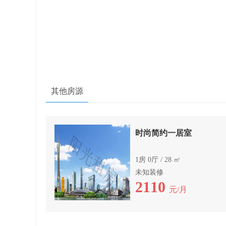
其他房源
时尚简约一居室
1房 0厅 / 28 ㎡
未知装修
2110
元/月