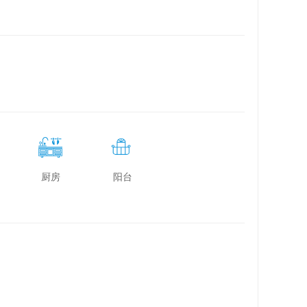
厨房
阳台