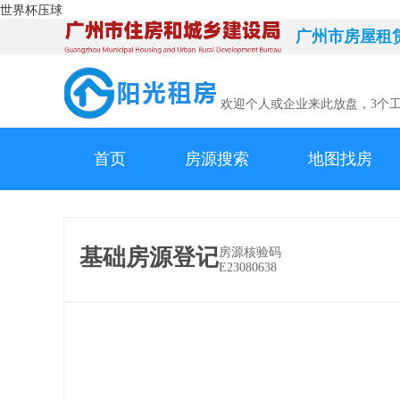
世界杯压球
广州市房屋租
欢迎个人或企业来此放盘，3个
首页
房源搜索
地图找房
基础房源登记
房源核验码
E23080638