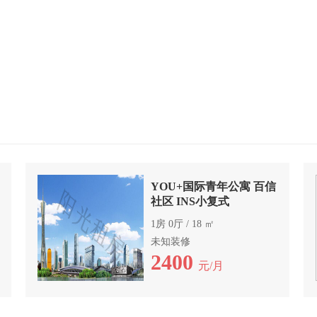
YOU+国际青年公寓 百信
社区 INS小复式
1房 0厅 / 18 ㎡
未知装修
2400
元/月