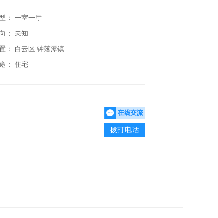
型： 一室一厅
向： 未知
置：
白云区 钟落潭镇
途： 住宅
拨打电话