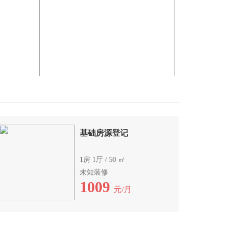
基础房源登记
1房 1厅 / 50 ㎡
未知装修
1009
元/月