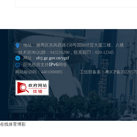
地址：越秀区东风西路158号国际经贸大厦三楼、八楼
技术咨询QQ群：943216290，联系我们：020-12345
网址：
zfcj.gz.gov.cn/ygzf
IPv6
阳光租房支持
网络
网站标识码：4401000085
工信部备案：粤ICP备20220579
在线体育博彩