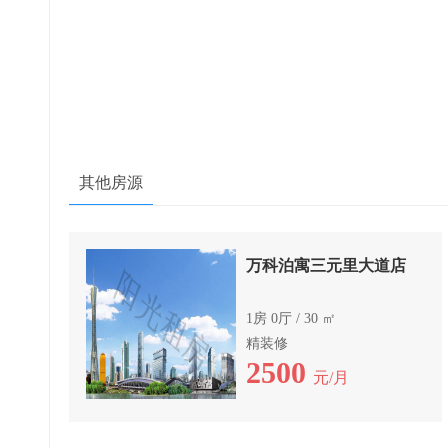
其他房源
万科泊寓三元里大道店
1房 0厅 / 30 ㎡
精装修
2500
元/月