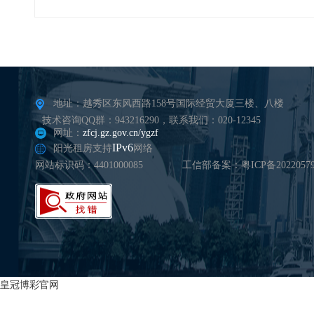
地址：越秀区东风西路158号国际经贸大厦三楼、八楼
技术咨询QQ群：943216290，联系我们：020-12345
网址：
zfcj.gz.gov.cn/ygzf
IPv6
阳光租房支持
网络
网站标识码：4401000085
工信部备案：粤ICP备20220579
皇冠博彩官网