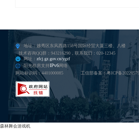
地址：越秀区东风西路158号国际经贸大厦三楼、八楼
技术咨询QQ群：943216290，联系我们：020-12345
网址：
zfcj.gz.gov.cn/ygzf
IPv6
阳光租房支持
网络
网站标识码：4401000085
工信部备案：粤ICP备20220579
森林舞会游戏机