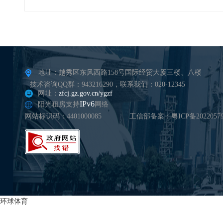
地址：越秀区东风西路158号国际经贸大厦三楼、八楼
技术咨询QQ群：943216290，联系我们：020-12345
网址：
zfcj.gz.gov.cn/ygzf
IPv6
阳光租房支持
网络
网站标识码：4401000085
工信部备案：粤ICP备20220579
环球体育