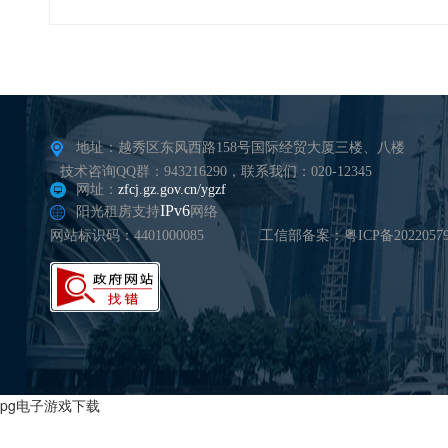
地址：越秀区东风西路158号国际经贸大厦三楼、八楼
技术咨询QQ群：943216290，联系我们：020-12345
网址：
zfcj.gz.gov.cn/ygzf
IPv6
阳光租房支持
网络
网站标识码：4401000085
工信部备案：粤ICP备20220579
pg电子游戏下载