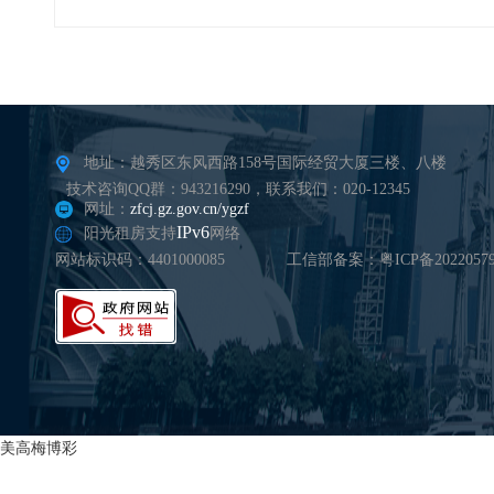
地址：越秀区东风西路158号国际经贸大厦三楼、八楼
技术咨询QQ群：943216290，联系我们：020-12345
网址：
zfcj.gz.gov.cn/ygzf
IPv6
阳光租房支持
网络
网站标识码：4401000085
工信部备案：粤ICP备20220579
美高梅博彩