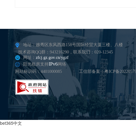
地址：越秀区东风西路158号国际经贸大厦三楼、八楼
技术咨询QQ群：943216290，联系我们：020-12345
网址：
zfcj.gz.gov.cn/ygzf
IPv6
阳光租房支持
网络
网站标识码：4401000085
工信部备案：粤ICP备20220579
bet365中文