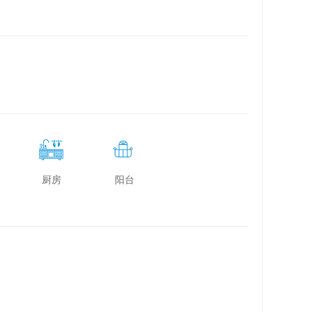
厨房
阳台