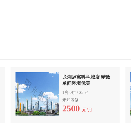
龙湖冠寓科学城店 精致
单间环境优美
1房 0厅 / 25 ㎡
未知装修
2500
元/月