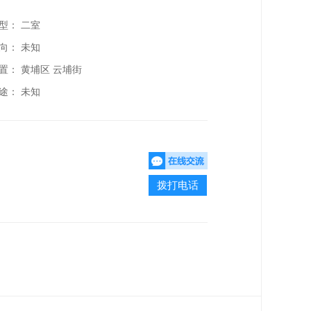
型： 二室
向： 未知
置：
黄埔区 云埔街
途： 未知
拨打电话