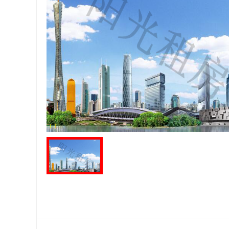
1
-
1