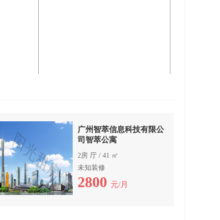
广州智萃信息科技有限公
司智萃公寓
2房 厅 / 41 ㎡
未知装修
2800
元/月