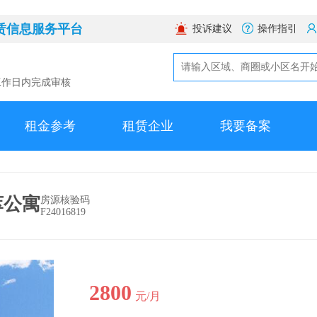
赁信息服务平台
投诉建议
操作指引
工作日内完成审核
租金参考
租赁企业
我要备案
萃公寓
房源核验码
F24016819
2800
元/月