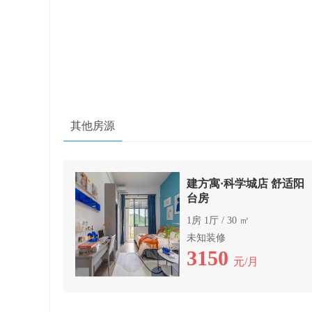
其他房源
建方寓·科学城店 舒适阳
台房
1房 1厅 / 30 ㎡
未知装修
3150
元/月