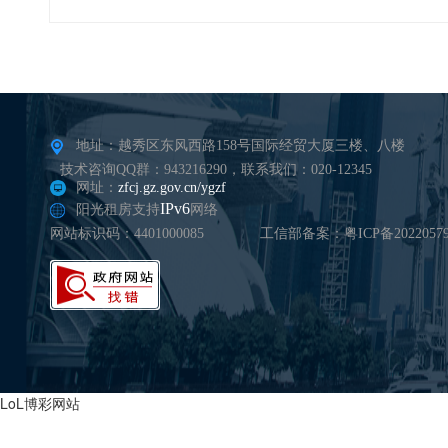
地址：越秀区东风西路158号国际经贸大厦三楼、八楼
技术咨询QQ群：943216290，联系我们：020-12345
网址：
zfcj.gz.gov.cn/ygzf
IPv6
阳光租房支持
网络
网站标识码：4401000085
工信部备案：粤ICP备20220579
LoL博彩网站