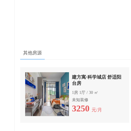
其他房源
建方寓·科学城店 舒适阳
台房
1房 1厅 / 30 ㎡
未知装修
3250
元/月