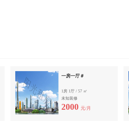
一房一厅＃
1房 1厅 / 57 ㎡
未知装修
2000
元/月