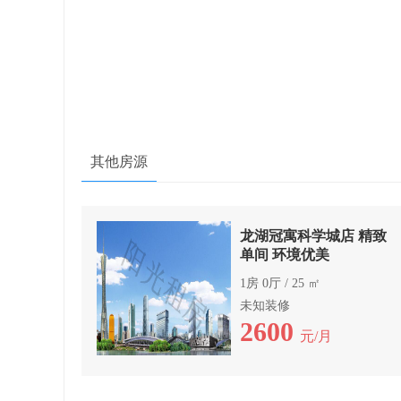
其他房源
龙湖冠寓科学城店 精致
单间 环境优美
1房 0厅 / 25 ㎡
未知装修
2600
元/月