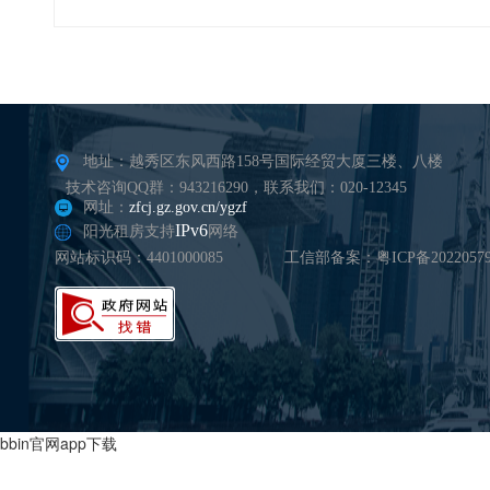
地址：越秀区东风西路158号国际经贸大厦三楼、八楼
技术咨询QQ群：943216290，联系我们：020-12345
网址：
zfcj.gz.gov.cn/ygzf
IPv6
阳光租房支持
网络
网站标识码：4401000085
工信部备案：粤ICP备20220579
bbin官网app下载