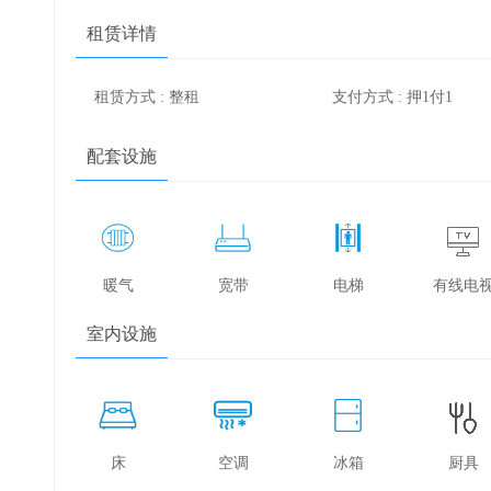
租赁详情
租赁方式 : 整租
支付方式 : 押1付1
配套设施
暖气
宽带
电梯
有线电
室内设施
床
空调
冰箱
厨具