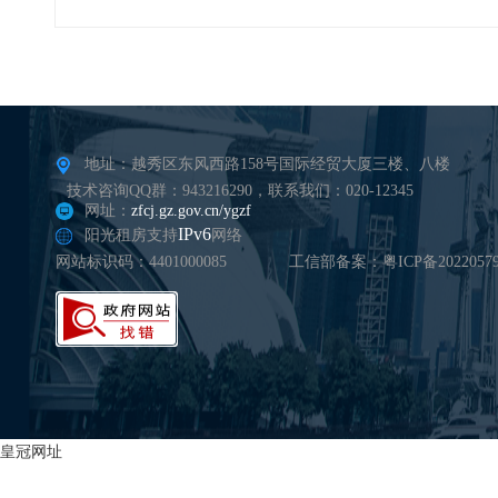
地址：越秀区东风西路158号国际经贸大厦三楼、八楼
技术咨询QQ群：943216290，联系我们：020-12345
网址：
zfcj.gz.gov.cn/ygzf
IPv6
阳光租房支持
网络
网站标识码：4401000085
工信部备案：粤ICP备20220579
皇冠网址