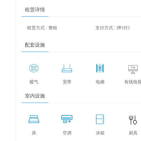
租赁详情
租赁方式 : 整租
支付方式 : 押1付1
配套设施
暖气
宽带
电梯
有线电
室内设施
床
空调
冰箱
厨具