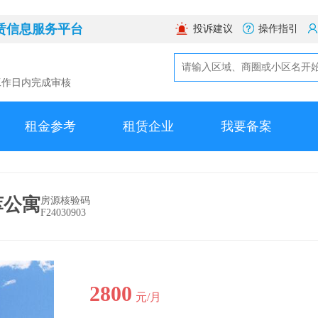
赁信息服务平台
投诉建议
操作指引
工作日内完成审核
租金参考
租赁企业
我要备案
萃公寓
房源核验码
F24030903
2800
元/月