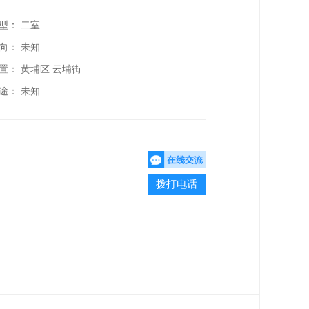
型： 二室
向： 未知
置：
黄埔区 云埔街
途： 未知
拨打电话