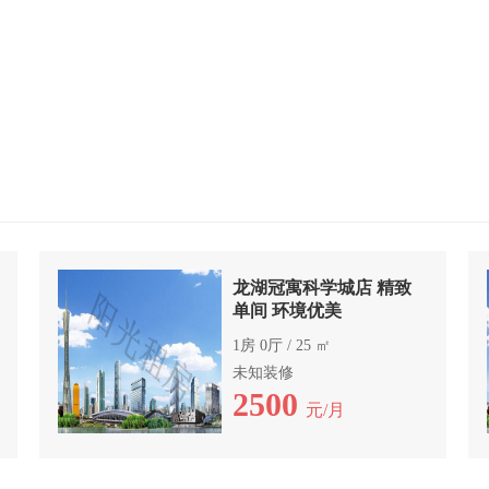
龙湖冠寓科学城店 精致
单间 环境优美
1房 0厅 / 25 ㎡
未知装修
2500
元/月