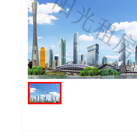
1
-
1