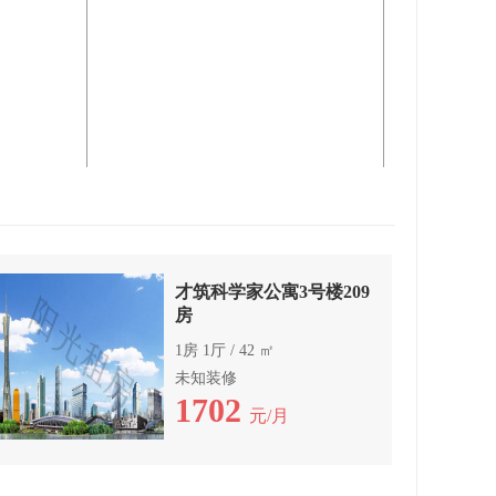
才筑科学家公寓3号楼209
房
1房 1厅 / 42 ㎡
未知装修
1702
元/月