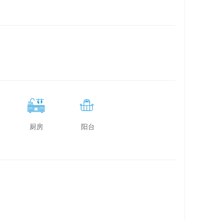
厨房
阳台