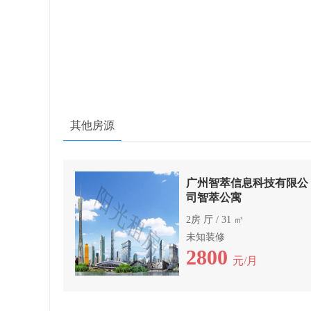
其他房源
广州智萃信息科技有限公
司智萃公寓
2房 厅 / 31 ㎡
未知装修
2800
元/月