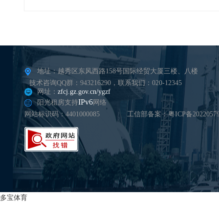
地址：越秀区东风西路158号国际经贸大厦三楼、八楼
技术咨询QQ群：943216290，联系我们：020-12345
网址：
zfcj.gz.gov.cn/ygzf
IPv6
阳光租房支持
网络
网站标识码：4401000085
工信部备案：粤ICP备20220579
多宝体育