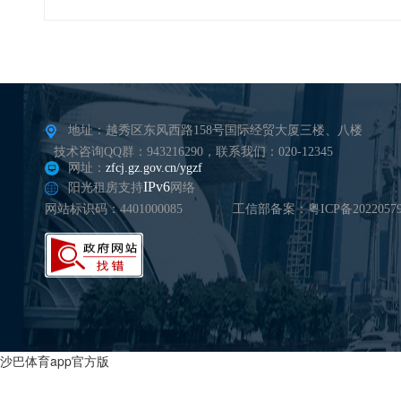
地址：越秀区东风西路158号国际经贸大厦三楼、八楼
技术咨询QQ群：943216290，联系我们：020-12345
网址：
zfcj.gz.gov.cn/ygzf
IPv6
阳光租房支持
网络
网站标识码：4401000085
工信部备案：粤ICP备20220579
沙巴体育app官方版