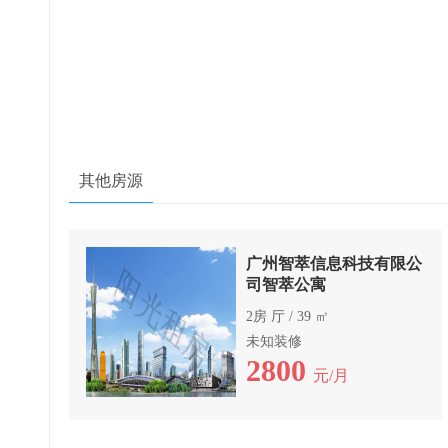
其他房源
广州智萃信息科技有限公
司智萃公寓
2房 厅 / 39 ㎡
未知装修
2800
元/月