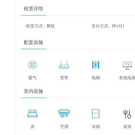
租赁详情
租赁方式 : 整租
支付方式 : 押1付1
配套设施
暖气
宽带
电梯
有线电
室内设施
床
空调
冰箱
厨具