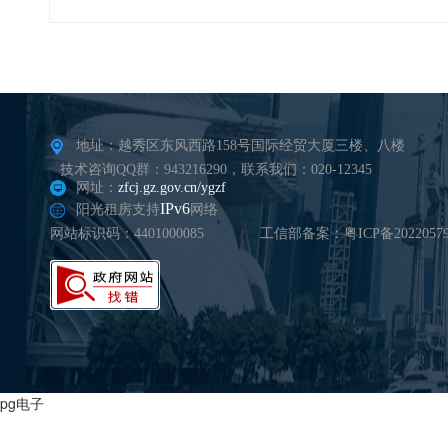
地址：越秀区东风西路158号国际经贸大厦三楼、八楼
技术咨询QQ群：943216290，联系我们：020-12345
网址：
zfcj.gz.gov.cn/ygzf
IPv6
阳光租房支持
网络
网站标识码：4401000085
工信部备案：粤ICP备20220579
pg电子