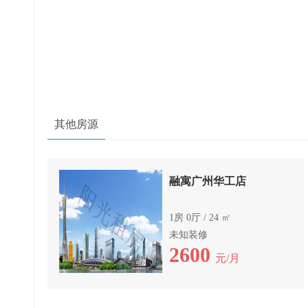
其他房源
融寓广州华工店
1房 0厅 / 24 ㎡
未知装修
2600
元/月