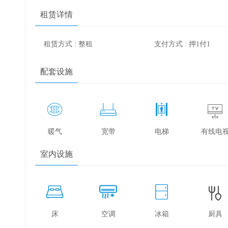
租赁详情
租赁方式 : 整租
支付方式 : 押1付1
配套设施
暖气
宽带
电梯
有线电
室内设施
床
空调
冰箱
厨具