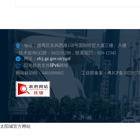
地址：越秀区东风西路158号国际经贸大厦三楼、八楼
技术咨询QQ群：943216290，联系我们：020-12345
网址：
zfcj.gz.gov.cn/ygzf
IPv6
阳光租房支持
网络
网站标识码：4401000085
工信部备案：粤ICP备20220579
太阳城官方网站