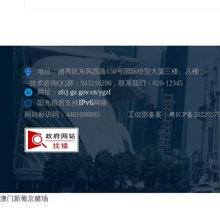
地址：越秀区东风西路158号国际经贸大厦三楼、八楼
技术咨询QQ群：943216290，联系我们：020-12345
网址：
zfcj.gz.gov.cn/ygzf
IPv6
阳光租房支持
网络
网站标识码：4401000085
工信部备案：粤ICP备20220579
澳门新葡京赌场