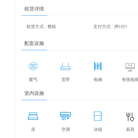
租赁详情
租赁方式 : 整租
支付方式 : 押1付1
配套设施
暖气
宽带
电梯
有线电
室内设施
床
空调
冰箱
厨具