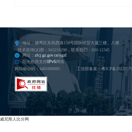
地址：越秀区东风西路158号国际经贸大厦三楼、八楼
技术咨询QQ群：943216290，联系我们：020-12345
网址：
zfcj.gz.gov.cn/ygzf
IPv6
阳光租房支持
网络
网站标识码：4401000085
工信部备案：粤ICP备20220579
威尼斯人比分网