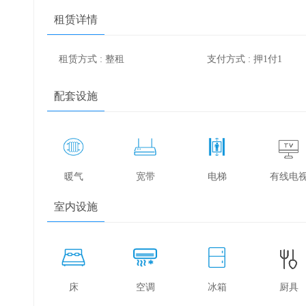
租赁详情
租赁方式 : 整租
支付方式 : 押1付1
配套设施
暖气
宽带
电梯
有线电
室内设施
床
空调
冰箱
厨具