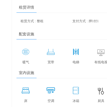
租赁详情
租赁方式 : 整租
支付方式 : 押1付1
配套设施
暖气
宽带
电梯
有线电
室内设施
床
空调
冰箱
厨具