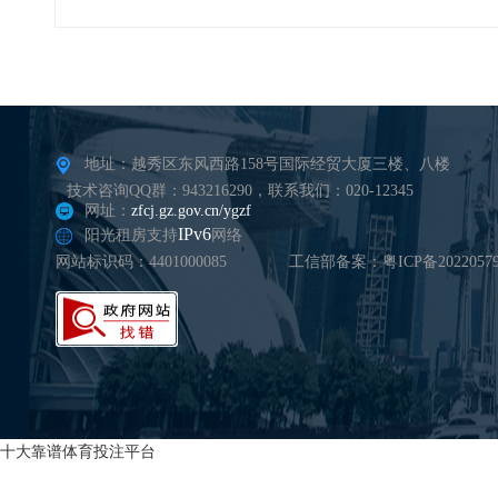
地址：越秀区东风西路158号国际经贸大厦三楼、八楼
技术咨询QQ群：943216290，联系我们：020-12345
网址：
zfcj.gz.gov.cn/ygzf
IPv6
阳光租房支持
网络
网站标识码：4401000085
工信部备案：粤ICP备20220579
十大靠谱体育投注平台