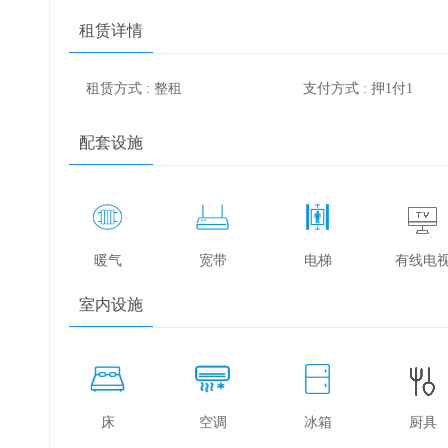
租赁详情
租赁方式 : 整租
支付方式 : 押1付1
配套设施
暖气
宽带
电梯
有线电
室内设施
床
空调
冰箱
厨具