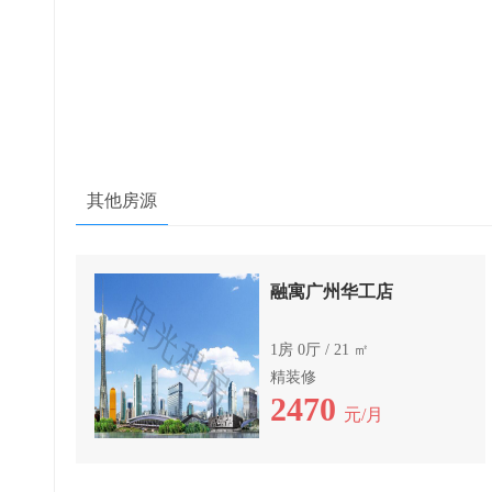
其他房源
融寓广州华工店
1房 0厅 / 21 ㎡
精装修
2470
元/月