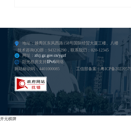
地址：越秀区东风西路158号国际经贸大厦三楼、八楼
技术咨询QQ群：943216290，联系我们：020-12345
网址：
zfcj.gz.gov.cn/ygzf
IPv6
阳光租房支持
网络
网站标识码：4401000085
工信部备案：粤ICP备20220579
开元棋牌