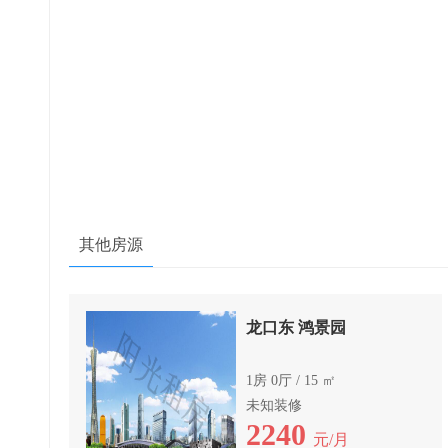
其他房源
龙口东 鸿景园
1房 0厅 / 15 ㎡
未知装修
2240
元/月