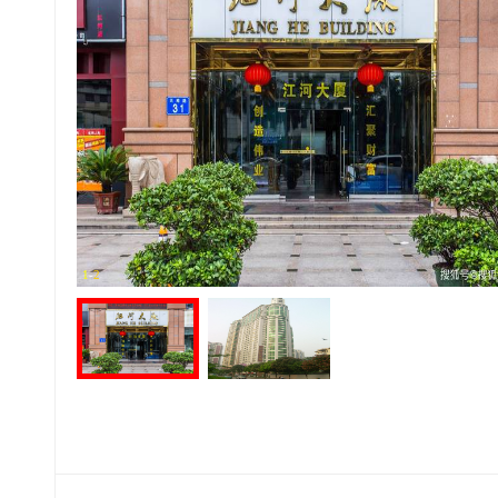
1
-
2