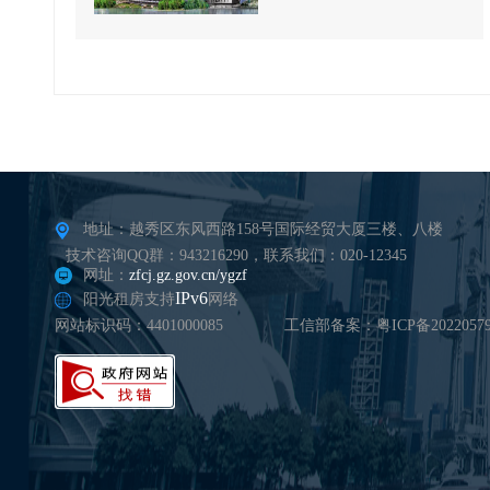
地址：越秀区东风西路158号国际经贸大厦三楼、八楼
技术咨询QQ群：943216290，联系我们：020-12345
网址：
zfcj.gz.gov.cn/ygzf
IPv6
阳光租房支持
网络
网站标识码：4401000085
工信部备案：粤ICP备20220579