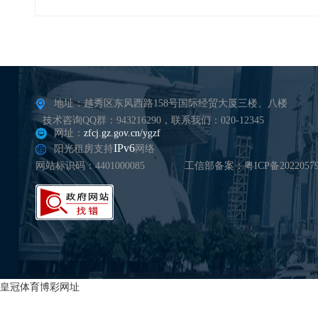
地址：越秀区东风西路158号国际经贸大厦三楼、八楼
技术咨询QQ群：943216290，联系我们：020-12345
网址：
zfcj.gz.gov.cn/ygzf
IPv6
阳光租房支持
网络
网站标识码：4401000085
工信部备案：粤ICP备20220579
皇冠体育博彩网址