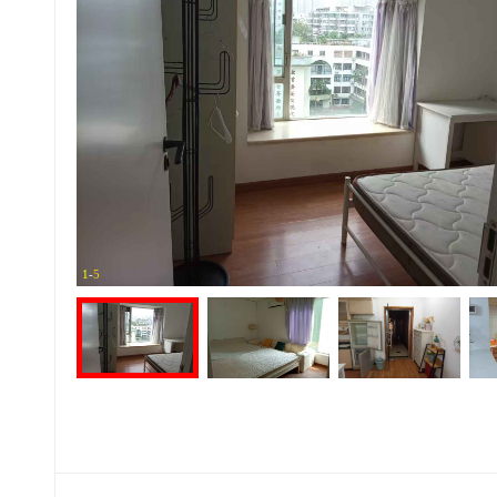
1
-
5