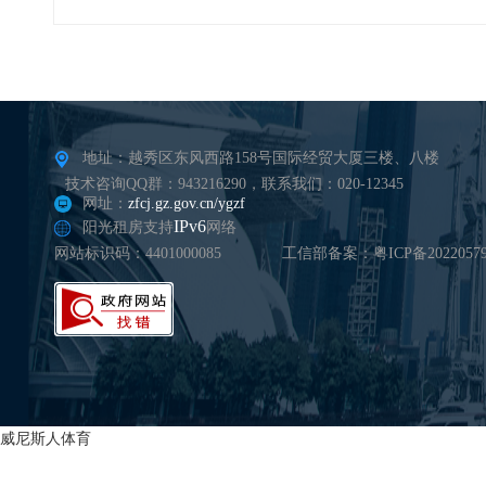
地址：越秀区东风西路158号国际经贸大厦三楼、八楼
技术咨询QQ群：943216290，联系我们：020-12345
网址：
zfcj.gz.gov.cn/ygzf
IPv6
阳光租房支持
网络
网站标识码：4401000085
工信部备案：粤ICP备20220579
威尼斯人体育