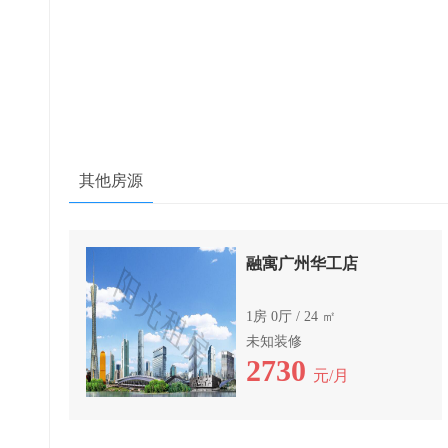
其他房源
融寓广州华工店
1房 0厅 / 24 ㎡
未知装修
2730
元/月