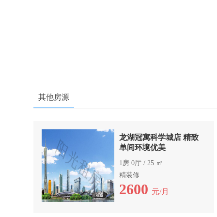
其他房源
龙湖冠寓科学城店 精致
单间环境优美
1房 0厅 / 25 ㎡
精装修
2600
元/月