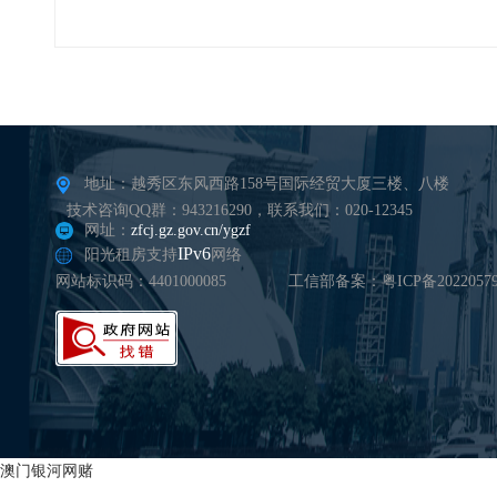
地址：越秀区东风西路158号国际经贸大厦三楼、八楼
技术咨询QQ群：943216290，联系我们：020-12345
网址：
zfcj.gz.gov.cn/ygzf
IPv6
阳光租房支持
网络
网站标识码：4401000085
工信部备案：粤ICP备20220579
澳门银河网赌