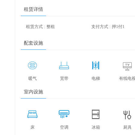
租赁详情
租赁方式 : 整租
支付方式 : 押1付1
配套设施
暖气
宽带
电梯
有线电
室内设施
床
空调
冰箱
厨具