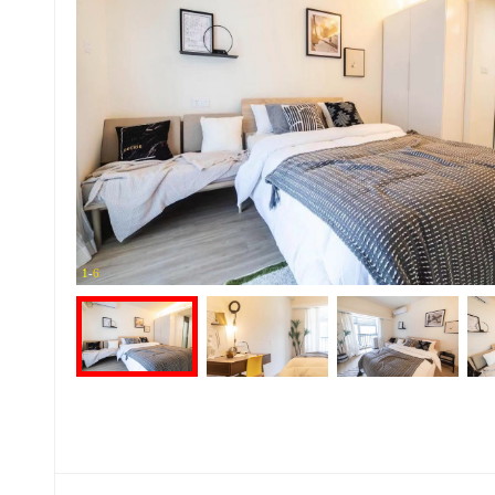
1
-
6