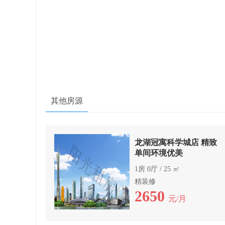
其他房源
龙湖冠寓科学城店 精致
单间环境优美
1房 0厅 / 25 ㎡
精装修
2650
元/月