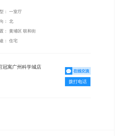
型： 一室厅
向： 北
置：
黄埔区 联和街
途： 住宅
司冠寓广州科学城店
拨打电话