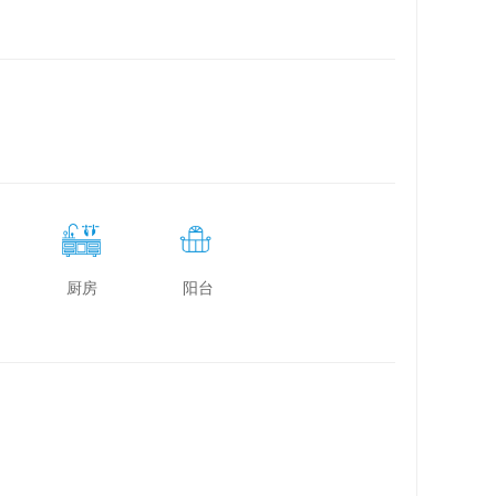
厨房
阳台