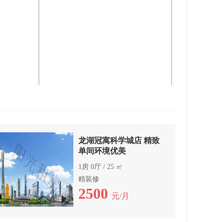
龙湖冠寓科学城店 精致
单间环境优美
1房 0厅 / 25 ㎡
精装修
2500
元/月