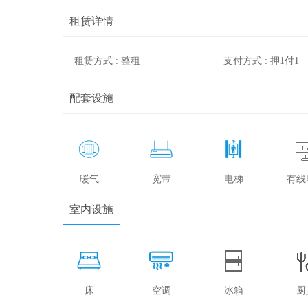
租赁详情
租赁方式 : 整租
支付方式 : 押1付1
配套设施
暖气
宽带
电梯
有线
室内设施
床
空调
冰箱
厨