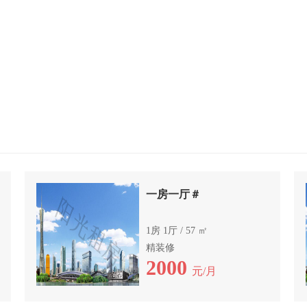
一房一厅＃
1房 1厅 / 57 ㎡
精装修
2000
元/月