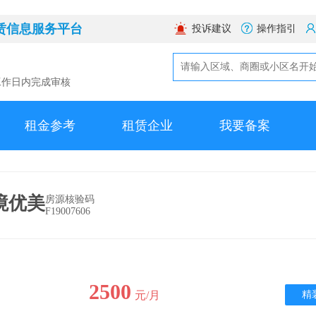
赁信息服务平台
投诉建议
操作指引
工作日内完成审核
租金参考
租赁企业
我要备案
境优美
房源核验码
F19007606
2500
元/月
精