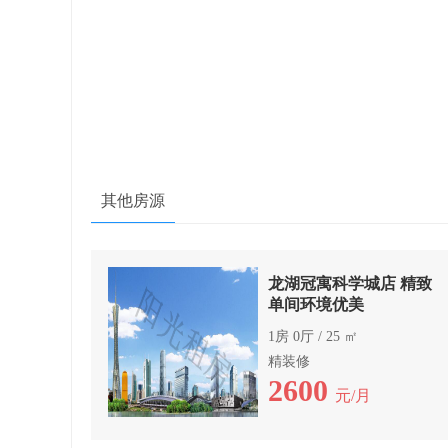
其他房源
龙湖冠寓科学城店 精致
单间环境优美
1房 0厅 / 25 ㎡
精装修
2600
元/月