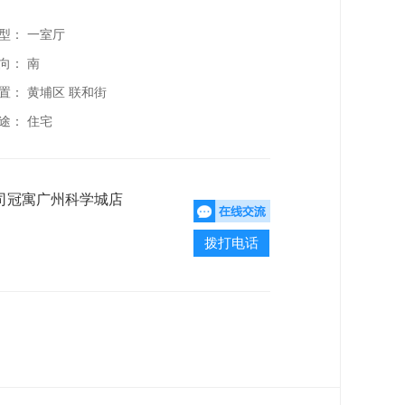
型： 一室厅
向： 南
置：
黄埔区 联和街
途： 住宅
司冠寓广州科学城店
拨打电话