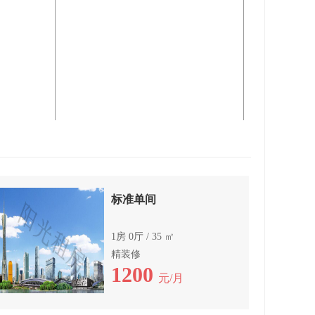
标准单间
1房 0厅 / 35 ㎡
精装修
1200
元/月