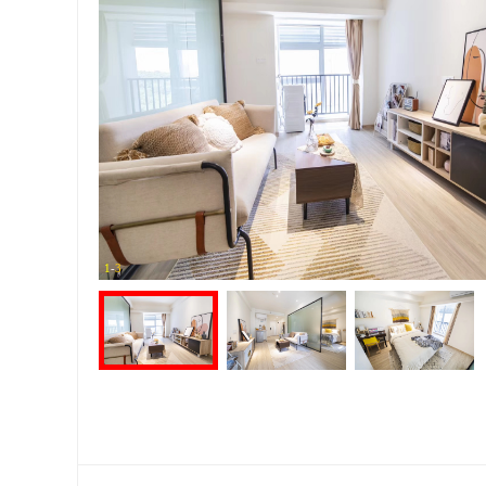
1
-
3