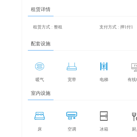
租赁详情
租赁方式 : 整租
支付方式 : 押1付1
配套设施
暖气
宽带
电梯
有线
室内设施
床
空调
冰箱
厨