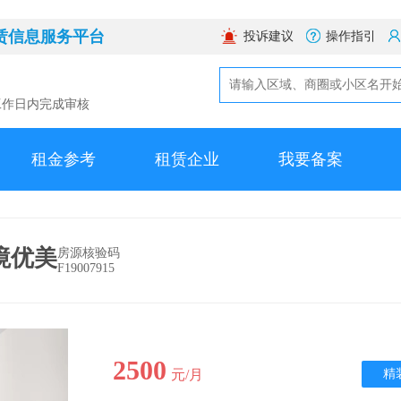
赁信息服务平台
投诉建议
操作指引
工作日内完成审核
租金参考
租赁企业
我要备案
境优美
房源核验码
F19007915
2500
元/月
精