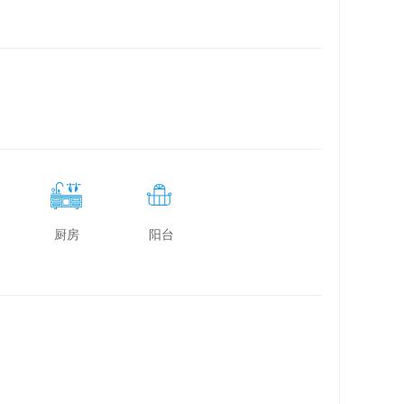
厨房
阳台