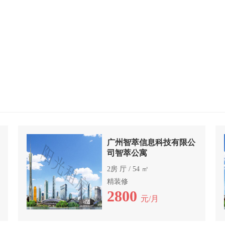
广州智萃信息科技有限公
司智萃公寓
2房 厅 / 54 ㎡
精装修
2800
元/月