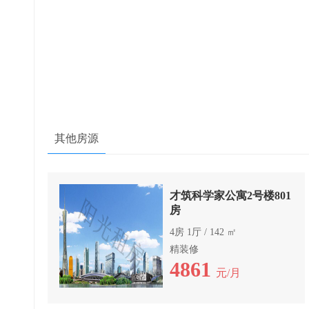
其他房源
才筑科学家公寓2号楼801
房
4房 1厅 / 142 ㎡
精装修
4861
元/月