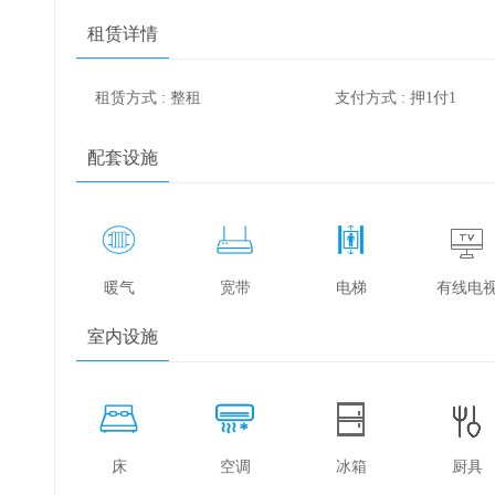
租赁详情
租赁方式 : 整租
支付方式 : 押1付1
配套设施
暖气
宽带
电梯
有线电
室内设施
床
空调
冰箱
厨具