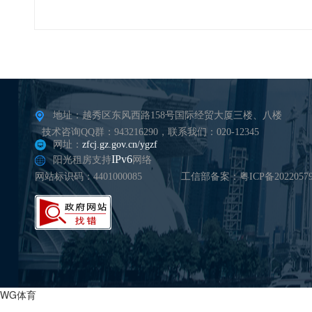
地址：越秀区东风西路158号国际经贸大厦三楼、八楼
技术咨询QQ群：943216290，联系我们：020-12345
网址：
zfcj.gz.gov.cn/ygzf
IPv6
阳光租房支持
网络
网站标识码：4401000085
工信部备案：粤ICP备20220579
WG体育