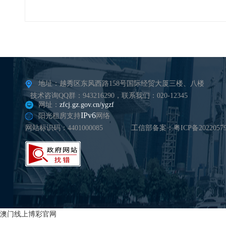
地址：越秀区东风西路158号国际经贸大厦三楼、八楼
技术咨询QQ群：943216290，联系我们：020-12345
网址：
zfcj.gz.gov.cn/ygzf
IPv6
阳光租房支持
网络
网站标识码：4401000085
工信部备案：粤ICP备20220579
澳门线上博彩官网