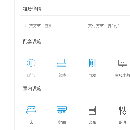
租赁详情
租赁方式 : 整租
支付方式 : 押1付1
配套设施
暖气
宽带
电梯
有线电
室内设施
床
空调
冰箱
厨具