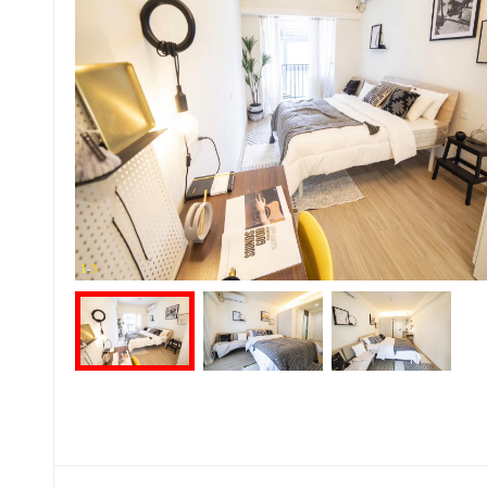
1
-
3