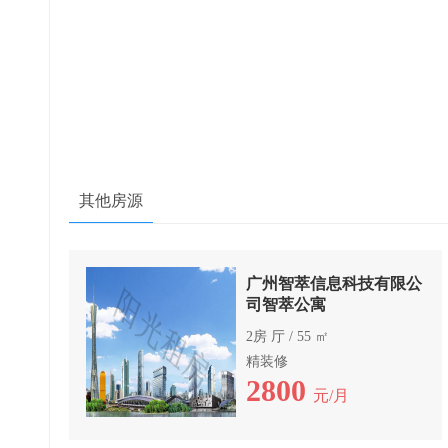
其他房源
广州智萃信息科技有限公
司智萃公寓
2房 厅 / 55 ㎡
精装修
2800
元/月