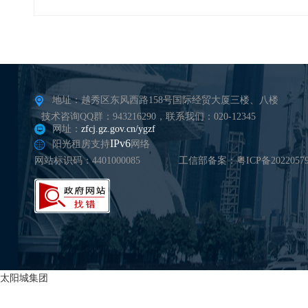
地址：越秀区东风西路158号国际经贸大厦三楼、八楼
技术咨询QQ群：943216290，联系我们：020-12345
网址：
zfcj.gz.gov.cn/ygzf
IPv6
阳光租房支持
网络
网站标识码：4401000085
工信部备案：粤ICP备20220579
太阳城集团