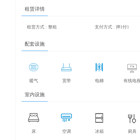
租赁详情
租赁方式 : 整租
支付方式 : 押1付1
配套设施
暖气
宽带
电梯
有线电
室内设施
床
空调
冰箱
厨具