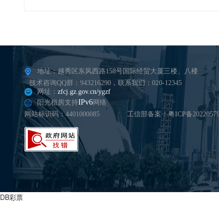
地址：越秀区东风西路158号国际经贸大厦三楼、八楼
技术咨询QQ群：943216290，联系我们：020-12345
网址：
zfcj.gz.gov.cn/ygzf
IPv6
阳光租房支持
网络
网站标识码：4401000085
工信部备案：粤ICP备20220579
DB彩票