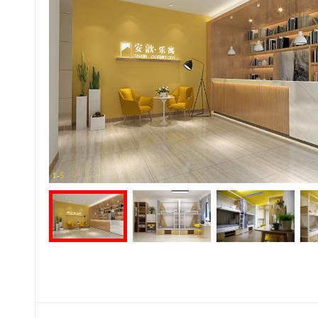
1
-
5