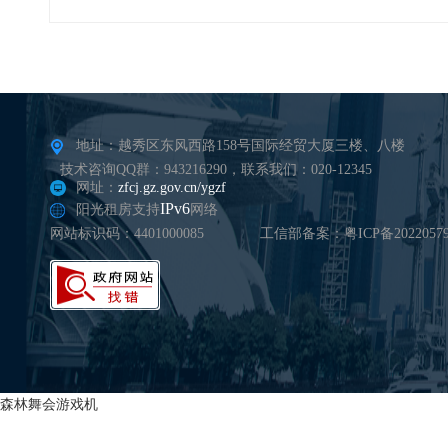
地址：越秀区东风西路158号国际经贸大厦三楼、八楼
技术咨询QQ群：943216290，联系我们：020-12345
网址：
zfcj.gz.gov.cn/ygzf
IPv6
阳光租房支持
网络
网站标识码：4401000085
工信部备案：粤ICP备20220579
森林舞会游戏机