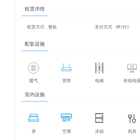
租赁详情
租赁方式 : 整租
支付方式 : 押1付1
配套设施
暖气
宽带
电梯
有线电
室内设施
床
空调
冰箱
厨具