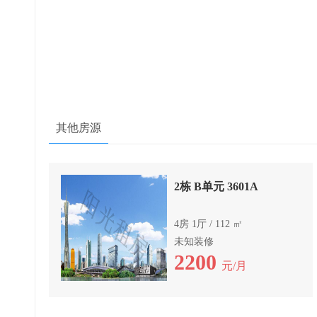
其他房源
2栋 B单元 3601A
4房 1厅 / 112 ㎡
未知装修
2200
元/月