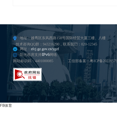
地址：越秀区东风西路158号国际经贸大厦三楼、八楼
技术咨询QQ群：943216290，联系我们：020-12345
网址：
zfcj.gz.gov.cn/ygzf
IPv6
阳光租房支持
网络
网站标识码：4401000085
工信部备案：粤ICP备20220579
FB体育