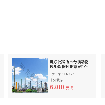
魔尔公寓 近五号线动物
园地铁 限时钜惠 0中介
1房 0厅 / 1322 ㎡
未知装修
6200
元/月