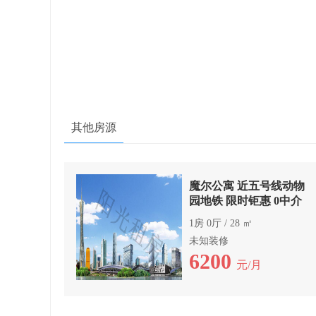
其他房源
魔尔公寓 近五号线动物
园地铁 限时钜惠 0中介
1房 0厅 / 28 ㎡
未知装修
6200
元/月