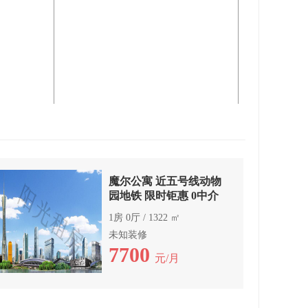
魔尔公寓 近五号线动物
园地铁 限时钜惠 0中介
1房 0厅 / 1322 ㎡
未知装修
7700
元/月