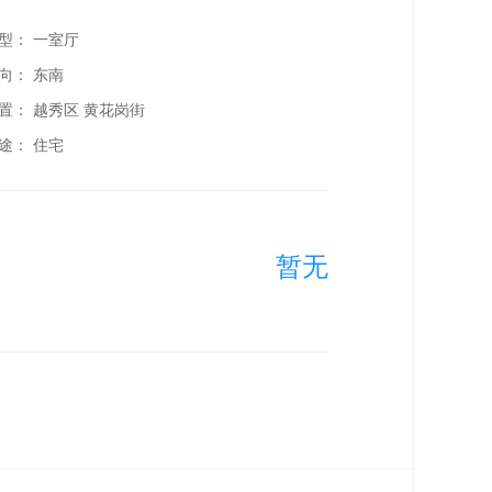
型： 一室厅
向： 东南
置：
越秀区 黄花岗街
途： 住宅
暂无