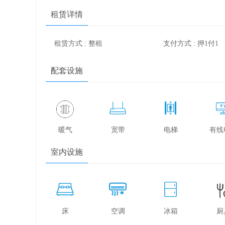
租赁详情
租赁方式 : 整租
支付方式 : 押1付1
配套设施
暖气
宽带
电梯
有线
室内设施
床
空调
冰箱
厨