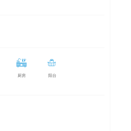
厨房
阳台