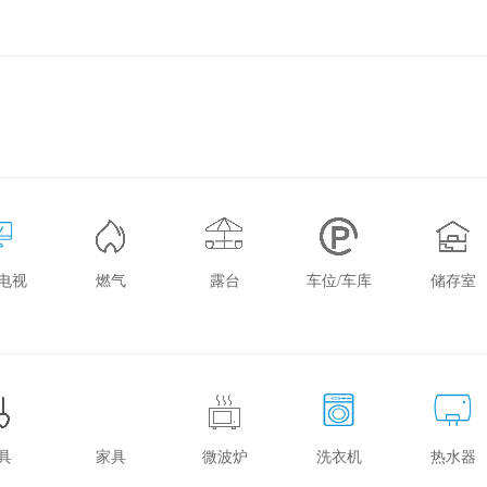
电视
燃气
露台
车位/车库
储存室
具
家具
微波炉
洗衣机
热水器