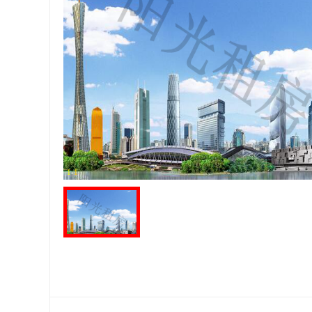
1
-
1