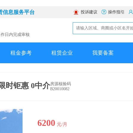
赁信息服务平台
投诉建议
操作指引
工作日内完成审核
租金参考
租赁企业
我要备案
限时钜惠 0中介
房源核验码
B20010082
6200
元/月