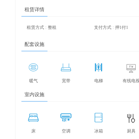
租赁详情
租赁方式 : 整租
支付方式 : 押1付1
配套设施
暖气
宽带
电梯
有线电
室内设施
床
空调
冰箱
厨具