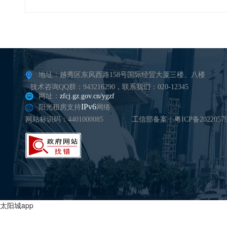
地址：越秀区东风西路158号国际经贸大厦三楼、八楼
技术咨询QQ群：943216290，联系我们：020-12345
网址：
zfcj.gz.gov.cn/ygzf
IPv6
阳光租房支持
网络
网站标识码：4401000085
工信部备案：粤ICP备20220579
太阳城app