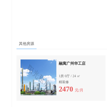
其他房源
融寓广州华工店
1房 0厅 / 24 ㎡
精装修
2470
元/月