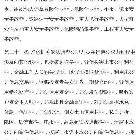
令、组织他人违章冒险作业罪，危险作业罪，不报、谎报安
全事故罪，铁路运营安全事故罪，重大飞行事故罪，大型群
众性活动重大安全事故罪，危险物品肇事罪，工程重大安全
事故罪。
第三十一条 监察机关依法调查公职人员在行使公权力过程中
涉及的其他犯罪，包括破坏选举罪，背信损害上市公司利益
罪，金融工作人员购买假币、以假币换取货币罪，利用未公
开信息交易罪，诱骗投资者买卖证券、期货合约罪，背信运
用受托财产罪，违法运用资金罪，违法发放贷款罪，吸收客
户资金不入账罪，违规出具金融票证罪，对违法票据承兑、
付款、保证罪，非法转让、倒卖土地使用权罪，私自开拆、
隐匿、毁弃邮件、电报罪，故意延误投递邮件罪，泄露不应
公开的案件信息罪，披露、报道不应公开的案件信息罪，接