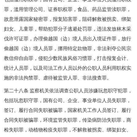
罪，滥用管理公司、证券职权罪，食品、药品监管渎职罪，
故意泄露国家秘密罪，报复陷害罪，阻碍解救被拐卖、绑架
妇女、儿童罪，帮助犯罪分子逃避处罚罪，违法发放林木采
伐许可证罪，办理偷越国（边）境人员出入境证件罪，放行
偷越国（边）境人员罪，挪用特定款物罪，非法剥夺公民宗
教信仰自由罪，侵犯少数民族风俗习惯罪，打击报复会计、
统计人员罪，以及司法工作人员以外的公职人员利用职权实
施的非法拘禁罪、虐待被监管人罪、非法搜查罪。
第二十八条 监察机关依法调查公职人员涉嫌玩忽职守犯罪，
包括玩忽职守罪，国有公司、企业、事业单位人员失职罪，
签订、履行合同失职被骗罪，国家机关工作人员签订、履行
合同失职被骗罪，环境监管失职罪，传染病防治失职罪，商
检失职罪，动植物检疫失职罪，不解救被拐卖、绑架妇女、