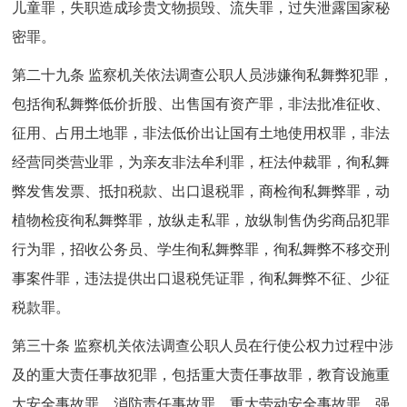
儿童罪，失职造成珍贵文物损毁、流失罪，过失泄露国家秘
密罪。
第二十九条 监察机关依法调查公职人员涉嫌徇私舞弊犯罪，
包括徇私舞弊低价折股、出售国有资产罪，非法批准征收、
征用、占用土地罪，非法低价出让国有土地使用权罪，非法
经营同类营业罪，为亲友非法牟利罪，枉法仲裁罪，徇私舞
弊发售发票、抵扣税款、出口退税罪，商检徇私舞弊罪，动
植物检疫徇私舞弊罪，放纵走私罪，放纵制售伪劣商品犯罪
行为罪，招收公务员、学生徇私舞弊罪，徇私舞弊不移交刑
事案件罪，违法提供出口退税凭证罪，徇私舞弊不征、少征
税款罪。
第三十条 监察机关依法调查公职人员在行使公权力过程中涉
及的重大责任事故犯罪，包括重大责任事故罪，教育设施重
大安全事故罪，消防责任事故罪，重大劳动安全事故罪，强