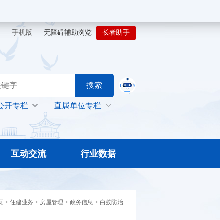
博
|
手机版
|
无障碍辅助浏览
长者助手
公开专栏
|
直属单位专栏
互动交流
行业数据
页
>
住建业务
>
房屋管理
>
政务信息
>
白蚁防治