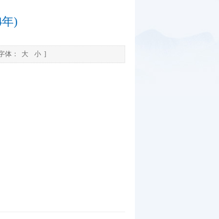
年)
[字体：
大
小
]