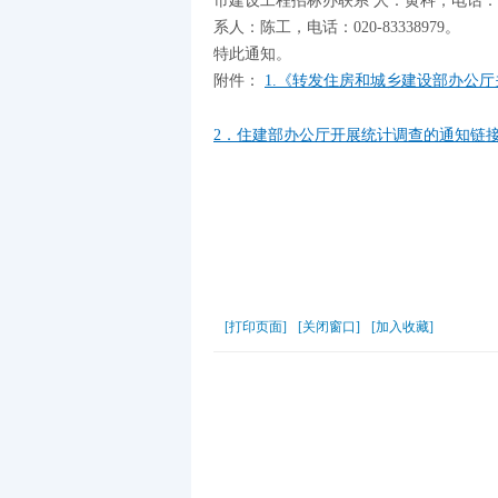
市建设工程招标办联系 人：黄科，电话：020-
系人：陈工，电话：020-83338979。
特此通知。
附件：
1.《转发住房和城乡建设部办公
2．住建部办公厅开展统计调查的通知链
[打印页面]
[关闭窗口]
[加入收藏]