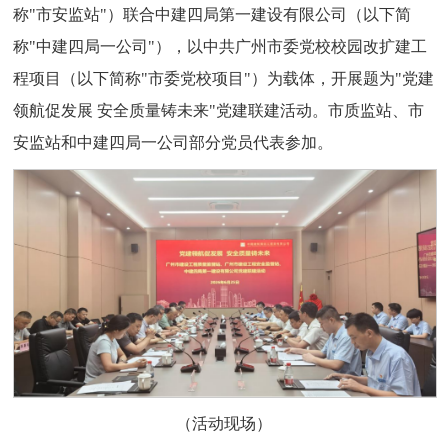
称"市安监站"）联合中建四局第一建设有限公司（以下简
称"中建四局一公司"），以中共广州市委党校校园改扩建工
程项目（以下简称"市委党校项目"）为载体，开展题为"党建
领航促发展 安全质量铸未来"党建联建活动。市质监站、市
安监站和中建四局一公司部分党员代表参加。
（活动现场）