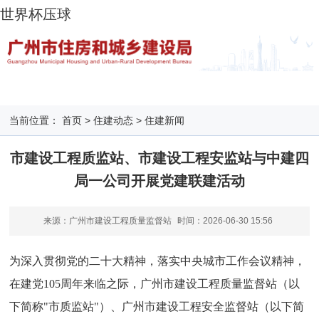
世界杯压球
当前位置：
首页
>
住建动态
>
住建新闻
市建设工程质监站、市建设工程安监站与中建四
局一公司开展党建联建活动
来源：广州市建设工程质量监督站
时间：
2026-06-30 15:56
为深入贯彻党的二十大精神，落实中央城市工作会议精神，
在建党105周年来临之际，广州市建设工程质量监督站（以
下简称"市质监站"）、广州市建设工程安全监督站（以下简