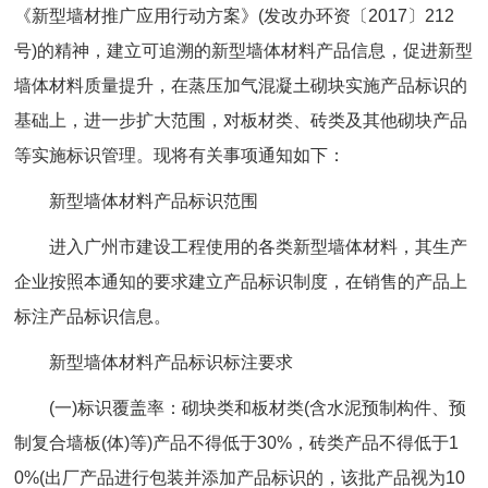
《新型墙材推广应用行动方案》(发改办环资〔2017〕212
号)的精神，建立可追溯的新型墙体材料产品信息，促进新型
墙体材料质量提升，在蒸压加气混凝土砌块实施产品标识的
基础上，进一步扩大范围，对板材类、砖类及其他砌块产品
等实施标识管理。现将有关事项通知如下：
新型墙体材料产品标识范围
进入广州市建设工程使用的各类新型墙体材料，其生产
企业按照本通知的要求建立产品标识制度，在销售的产品上
标注产品标识信息。
新型墙体材料产品标识标注要求
(一)标识覆盖率：砌块类和板材类(含水泥预制构件、预
制复合墙板(体)等)产品不得低于30%，砖类产品不得低于1
0%(出厂产品进行包装并添加产品标识的，该批产品视为10