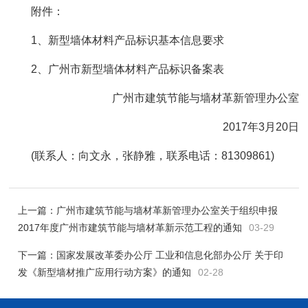
附件：
1、新型墙体材料产品标识基本信息要求
2、广州市新型墙体材料产品标识备案表
广州市建筑节能与墙材革新管理办公室
2017年3月20日
(联系人：向文永，张静雅，联系电话：81309861)
上一篇：
广州市建筑节能与墙材革新管理办公室关于组织申报
2017年度广州市建筑节能与墙材革新示范工程的通知
03-29
下一篇：
国家发展改革委办公厅 工业和信息化部办公厅 关于印
发《新型墙材推广应用行动方案》的通知
02-28