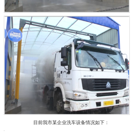
目前我市某企业洗车设备情况如下：