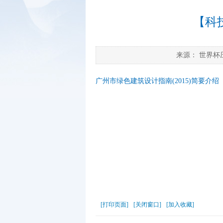
【科
来源：
世界杯
广州市绿色建筑设计指南(2015)简要介绍
[打印页面]
[关闭窗口]
[加入收藏]