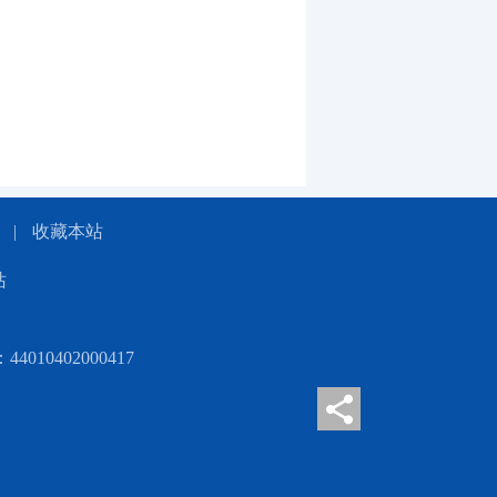
|
收藏本站
站
010402000417