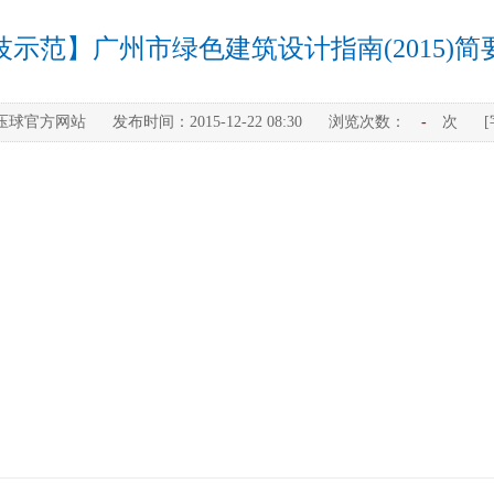
技示范】广州市绿色建筑设计指南(2015)简
压球官方网站
发布时间：
2015-12-22 08:30
浏览次数：
-
次