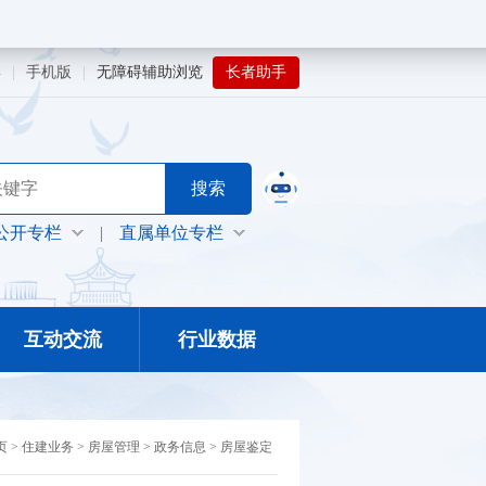
博
|
手机版
|
无障碍辅助浏览
长者助手
公开专栏
|
直属单位专栏
互动交流
行业数据
页
>
住建业务
>
房屋管理
>
政务信息
>
房屋鉴定