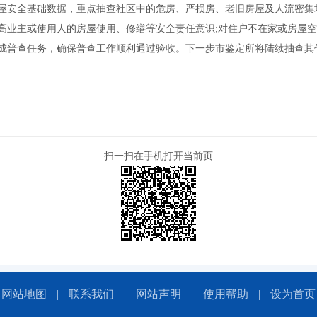
屋安全基础数据，重点抽查社区中的危房、严损房、老旧房屋及人流密集
高业主或使用人的房屋使用、修缮等安全责任意识;对住户不在家或房屋
成普查任务，确保普查工作顺利通过验收。下一步市鉴定所将陆续抽查其
扫一扫在手机打开当前页
网站地图
|
联系我们
|
网站声明
|
使用帮助
|
设为首页