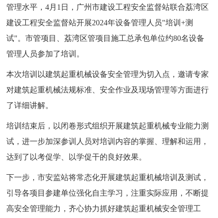
管理水平，4月1日，广州市建设工程安全监督站联合荔湾区
建设工程安全监督站开展2024年设备管理人员"培训+测
试"。市管项目、荔湾区管项目施工总承包单位约80名设备
管理人员参加了培训。
本次培训以建筑起重机械设备安全管理为切入点，邀请专家
对建筑起重机械法规标准、安全作业及现场管理等方面进行
了详细讲解。
培训结束后，以闭卷形式组织开展建筑起重机械专业能力测
试，进一步加深参训人员对培训内容的掌握、理解和运用，
达到了以考促学、以学促干的良好效果。
下一步，市安监站将常态化开展建筑起重机械培训及测试，
引导各项目参建单位强化自主学习，注重实际应用，不断提
高安全管理能力，齐心协力抓好建筑起重机械安全管理工